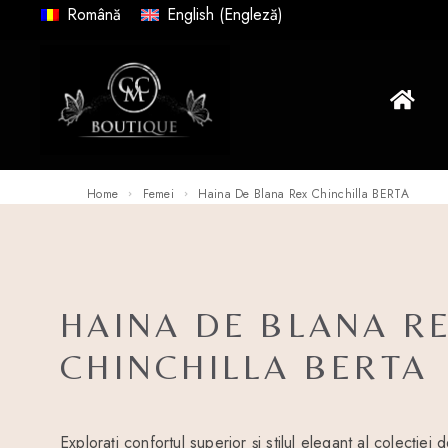
Română
English
(
Engleză
)
Home
Femei
Haina De Blana Rex Chinchilla BERTA
HAINA DE BLANA R
CHINCHILLA BERTA
Explorați confortul superior și stilul elegant al colecției