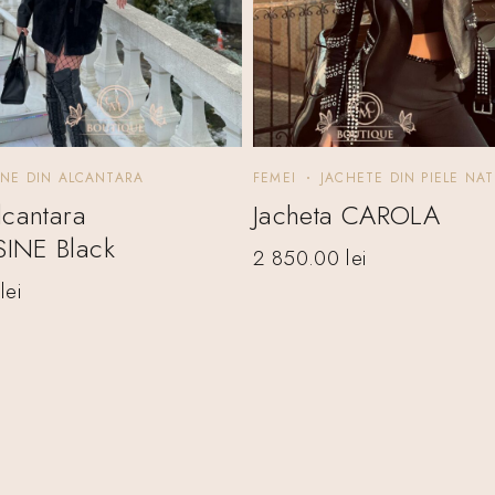
INE DIN ALCANTARA
FEMEI
JACHETE DIN PIELE NA
lcantara
Jacheta CAROLA
INE Black
2 850.00
lei
0
lei