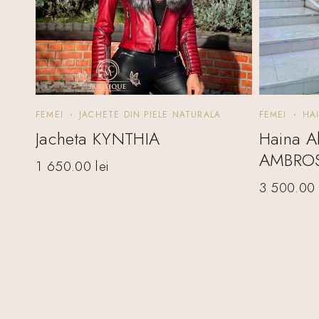
FEMEI
JACHETE DIN PIELE NATURALA
FEMEI
HA
Jacheta KYNTHIA
Haina A
AMBROS
1 650.00
lei
3 500.0