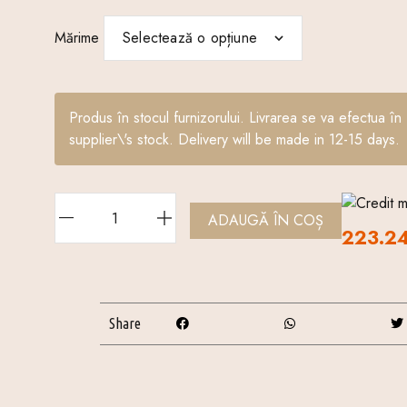
Mărime
Produs în stocul furnizorului. Livrarea se va efectua în 
supplier\'s stock. Delivery will be made in 12-15 days.
ADAUGĂ ÎN COȘ
223.24
Share