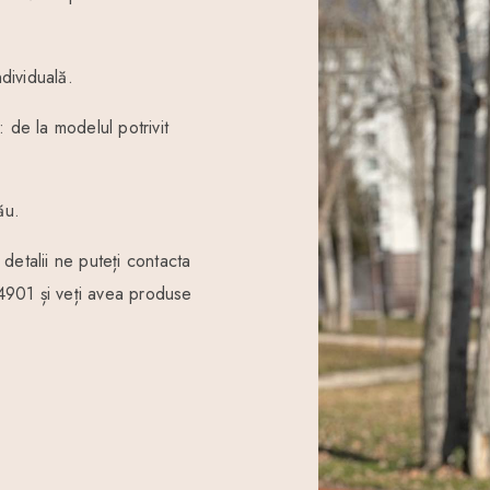
ndividuală.
 de la modelul potrivit
ău.
detalii ne puteți contacta
01 și veți avea produse