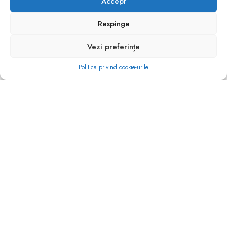
Accept
Respinge
Vezi preferințe
Politica privind cookie-urile
FEMEI
HAINE DIN ALCANTARA
Haina FRANCINE
2 500.00
lei
SELECTEAZĂ OPȚIUNI