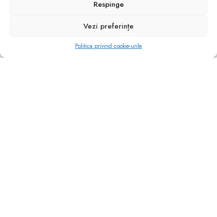
Respinge
Vezi preferințe
Politica privind cookie-urile
BLUZE
FITNESS
Bluza Davinia
150.00
lei
SELECTEAZĂ OPȚIUNI