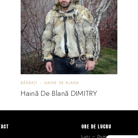
BĂRBAȚI
HAINE DE BLANA
Haină De Blană DIMITRY
TACT
ORE DE LUCRU
Luni – Duminica :