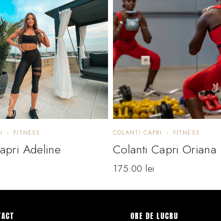
I
FITNESS
COLANTI CAPRI
FITNESS
apri Adeline
Colanti Capri Oriana
175.00
lei
TACT
ORE DE LUCRU