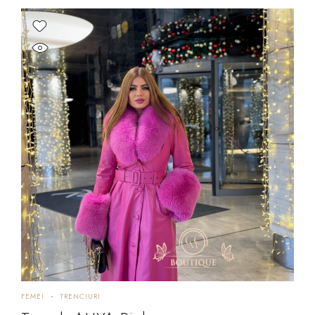
FEMEI
TRENCIURI