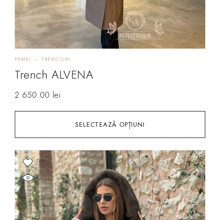
FEMEI
TRENCIURI
Trench ALVENA
2 650.00
lei
SELECTEAZĂ OPȚIUNI