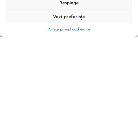
Respinge
Vezi preferințe
Politica privind cookie-urile
FEMEI
TRENCIURI
Trench BRIGID
2 250.00
lei
SELECTEAZĂ OPȚIUNI