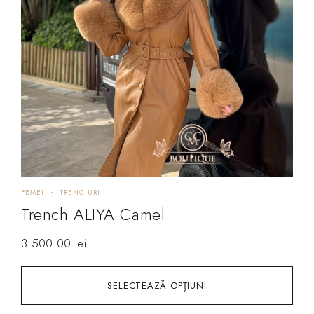
FEMEI
TRENCIURI
Trench ALIYA Camel
3 500.00
lei
SELECTEAZĂ OPȚIUNI