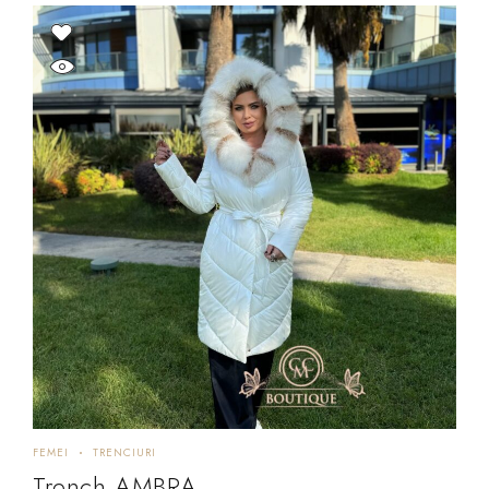
FEMEI
TRENCIURI
Trench AMBRA