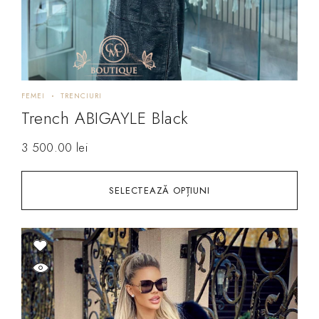
FEMEI
TRENCIURI
Trench ABIGAYLE Black
3 500.00
lei
SELECTEAZĂ OPȚIUNI