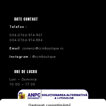
DATE CONTACT
Telefon :
004-0766-914-901
004-0766-914-884
Email
: comenzi@ccmboutique.ro
Instagram :
@ccmboutique
ORE DE LUCRU
Luni – Duminica :
10:00 – 17:00
Gestionați consimțământul