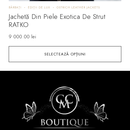
BĂRBAȚI
EDIȚII DE LUX
OSTRICH LEATHER JACKETS
Jachetă Din Piele Exotica De Strut
RATKO
9 000.00
lei
SELECTEAZĂ OPȚIUNI